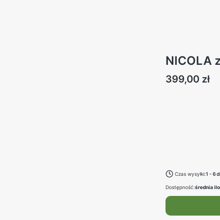
NICOLA z
Cena
399,00 zł
Wybierz swój rozmi
Poszczególne warianty
*
rozmiar
Wybierz
Czas wysyłki:
1 - 6 d
Dostępność:
średnia il