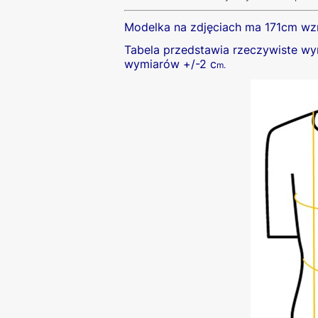
Modelka na zdjęciach ma 171cm wz
Tabela przedstawia rzeczywiste wym
wymiarów +/-2 c
m.