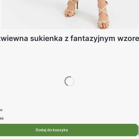
wiewna sukienka z fantazyjnym wzore
ar:
 mogą różnić się ceną
ni
ość
Dodaj do koszyka