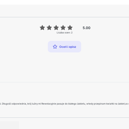
5.00
Liczba ocen: 2
Oceń i opisz
 Długość odpowiednia, krój luźny mi Rewelacyjnie pasuje do białego żakietu, wtedy przepinam kwiatki na żakiet,co 