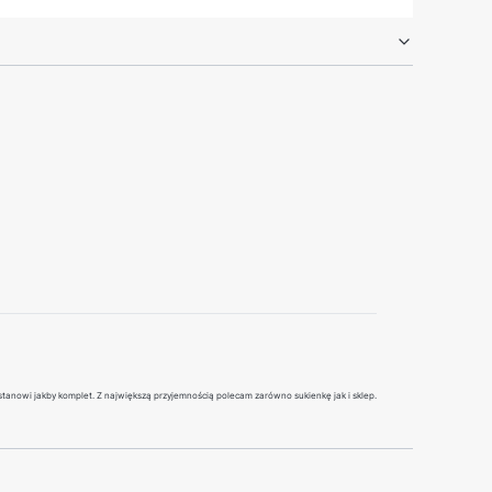
stanowi jakby komplet. Z największą przyjemnością polecam zarówno sukienkę jak i sklep.