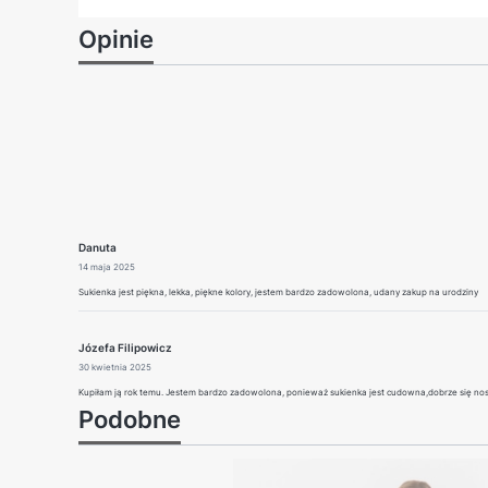
Opinie
Danuta
14 maja 2025
Sukienka jest piękna, lekka, piękne kolory, jestem bardzo zadowolona, udany zakup na urodziny
Józefa Filipowicz
30 kwietnia 2025
Kupiłam ją rok temu. Jestem bardzo zadowolona, ponieważ sukienka jest cudowna,dobrze się nosi.
Podobne