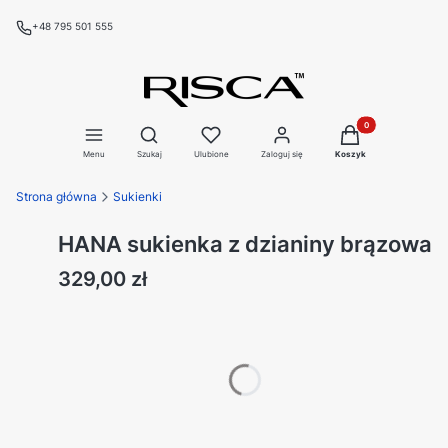
+48 795 501 555
Produkty w koszyku
Otwórz wyszukiwarkę
Menu
Szukaj
Ulubione
Zaloguj się
Koszyk
Strona główna
Sukienki
HANA sukienka z dzianiny brązowa
Cena
329,00 zł
Wybierz swój rozmiar:
Poszczególne warianty mogą różnić się ceną
*
rozmiar
Wybierz