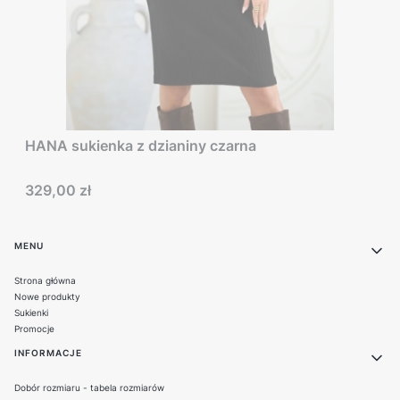
HANA sukienka z dzianiny czarna
Cena
329,00 zł
Linki w stopce
MENU
Strona główna
Nowe produkty
Sukienki
Promocje
INFORMACJE
Dobór rozmiaru - tabela rozmiarów