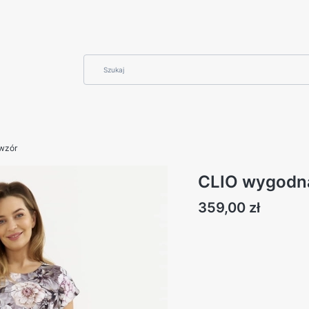
wzór
CLIO wygodna
Cena
359,00 zł
Wybierz swój rozmiar:
Poszczególne warianty mogą różn
*
rozmiar