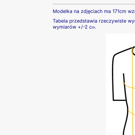
Modelka na zdjęciach ma 171cm wz
Tabela przedstawia rzeczywiste wym
wymiarów +/-2 c
m.