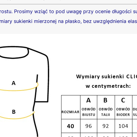
rostu.
Prosimy wziąć to pod uwagę przy ocenie długości su
iary sukienki mierzonej na płasko, bez uwzględnienia elast