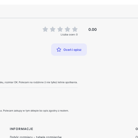
0.00
Liczba ocen: 0
Oceń i opisz
ku, rozmiar OK. Polecam na rodzinne (i nie tylko) letnie spotkania.
a. Polecam zakupy w tym sklepie bo opis zgodny z realem.
INFORMACJE
O
Dobór rozmiaru - tabela rozmiarów
O