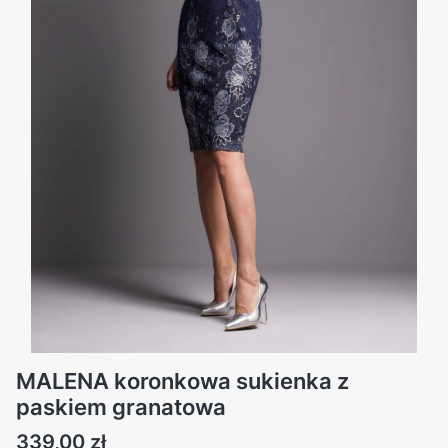
MALENA koronkowa sukienka z
paskiem granatowa
Cena
339,00 zł