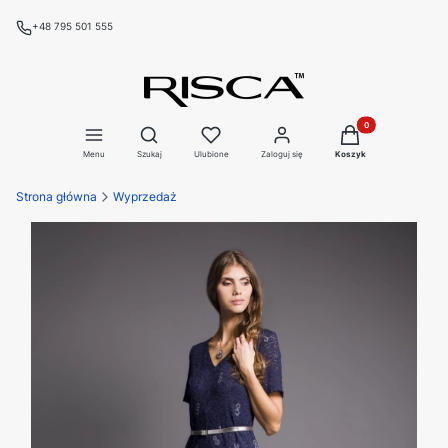
+48 795 501 555
Produkty w koszyku
Otwórz wyszukiwarkę
Menu
Szukaj
Ulubione
Zaloguj się
Koszyk
Strona główna
Wyprzedaż