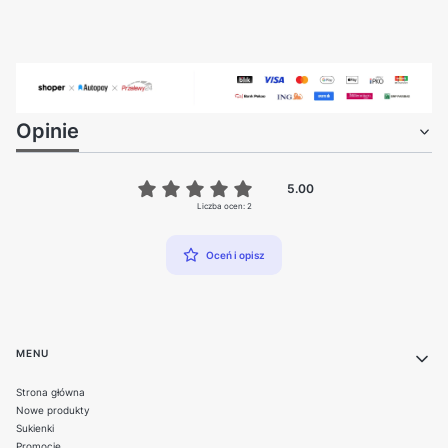
Opinie
5.00
Liczba ocen: 2
Oceń i opisz
Linki w stopce
MENU
Strona główna
Nowe produkty
Sukienki
Promocje