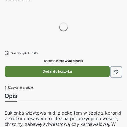
Wybierz swój rozmiar:
Poszczególne warianty mogą różnić się ceną
*
rozmiar
Wybierz
Czas wysyłki:
1 - 6 dni
Dostępność:
na wyczerpaniu
Dodaj do koszyka
Zapytaj o produkt
Opis
Sukienka wizytowa midi z dekoltem w szpic z koronki
z krótkim rękawem to idealna propozycja na wesele,
chrzciny, zabawę sylwestrową czy karnawałową. W