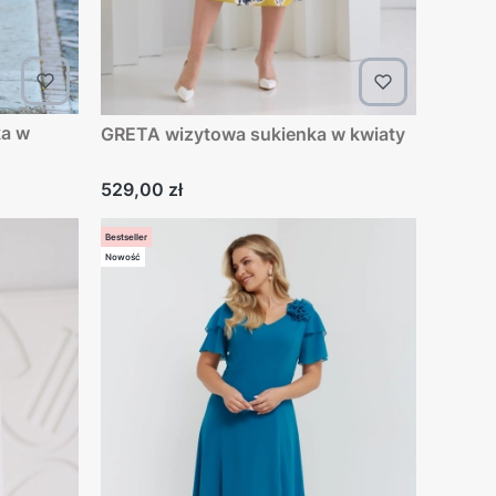
ka w
GRETA wizytowa sukienka w kwiaty
Cena
529,00 zł
Bestseller
Nowość