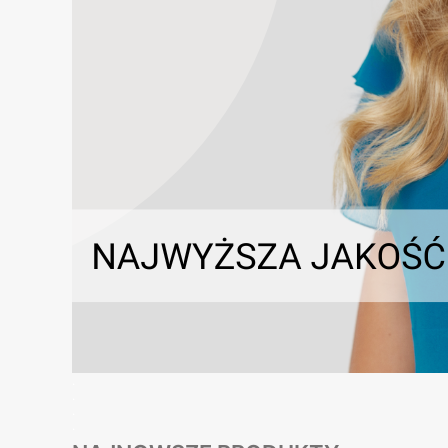
.
.
.
.