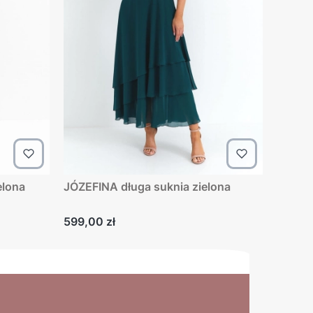
elona
JÓZEFINA długa suknia zielona
Cena
599,00 zł