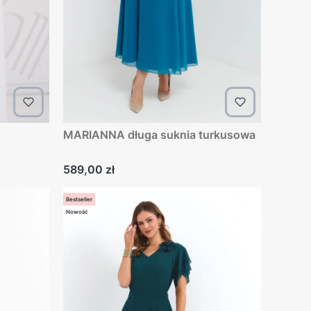
MARIANNA długa suknia turkusowa
Cena
589,00 zł
Bestseller
Nowość