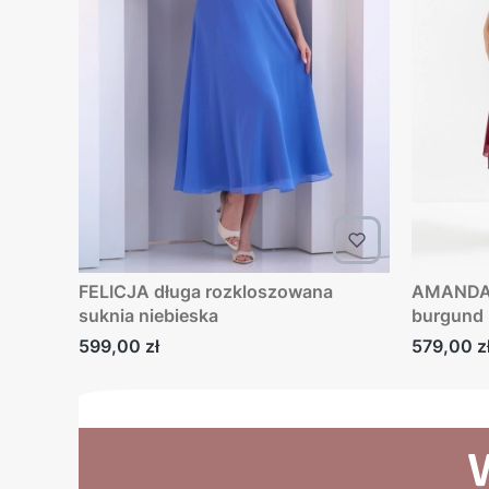
FELICJA długa rozkloszowana
AMANDA długa sukni
suknia niebieska
burgund
Cena
Cena
599,00 zł
579,00 z