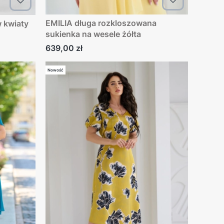
EMILIA długa rozkloszowana
sukienka na wesele żółta
Cena
639,00 zł
Nowość