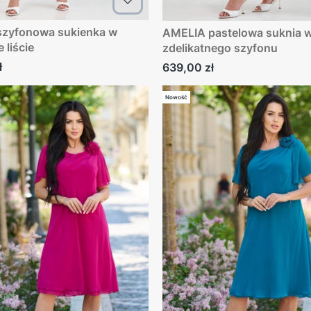
AMELIA pastelowa suknia w kwiaty
 liście
zdelikatnego szyfonu
ł
Cena
639,00 zł
Nowość