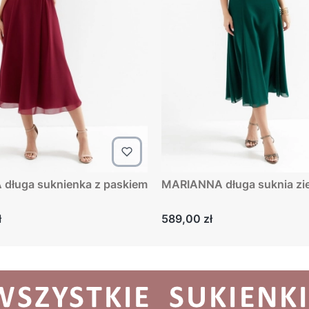
enka z paskiem
MARIANNA długa suknia zi
Cena
ł
589,00 zł