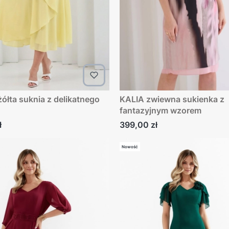
KALIA zwiewna sukienka z
fantazyjnym wzorem
Cena
ł
399,00 zł
Nowość