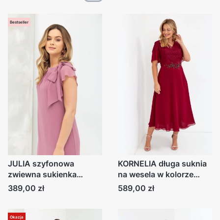
Bestseller
JULIA szyfonowa
KORNELIA długa suknia
zwiewna sukienka
na wesela w kolorze
odcień fioletu
wina
Cena
Cena
389,00 zł
589,00 zł
Okazja