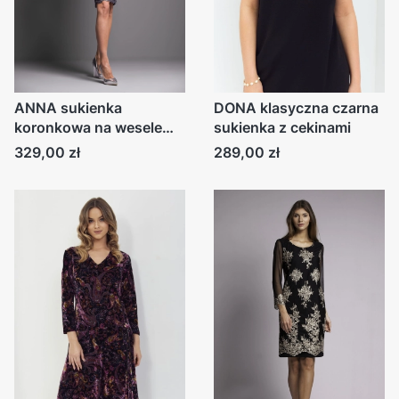
ANNA sukienka
DONA klasyczna czarna
koronkowa na wesele
sukienka z cekinami
granatowa
Cena
Cena
329,00 zł
289,00 zł