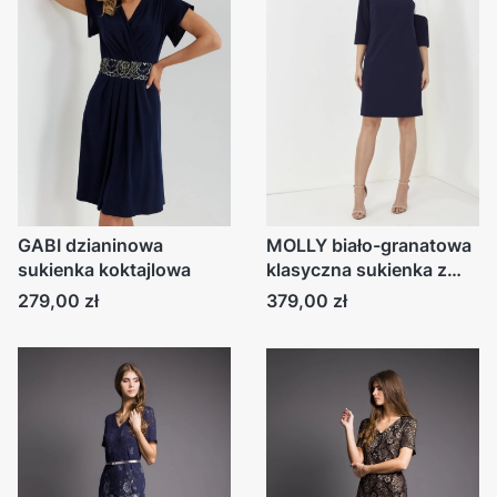
GABI dzianinowa
MOLLY biało-granatowa
sukienka koktajlowa
klasyczna sukienka z
dzianiny
Cena
Cena
279,00 zł
379,00 zł