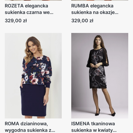
ROZETA elegancka
RUMBA elegancka
sukienka czarna we
sukienka na okazje
wzór na okazje
zielona z brokatem
Cena
Cena
329,00 zł
329,00 zł
ROMA dzianinowa,
ISMENA tkaninowa
wygodna sukienka z
sukienka w kwiaty