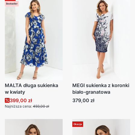
Bestseller
MALTA długa sukienka
MEGI sukienka z koronki
w kwiaty
biało-granatowa
Cena promocyjna
Cena
399,00 zł
379,00 zł
Najniższa cena:
459,00 zł
Okazja