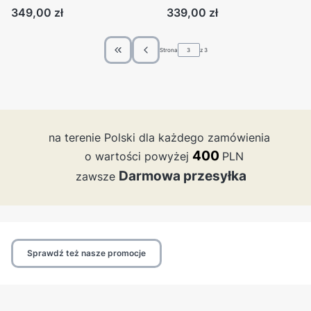
kieszeniami granatowa z
czarna na okazje
Cena
Cena
349,00 zł
339,00 zł
kwiatami
Strona
z 3
Wróć do pierwszej strony z produktami
na terenie Polski dla każdego zamówienia
4
00
o wartości powyżej
PLN
Darmowa przesyłka
zawsze
Sprawdź też nasze promocje