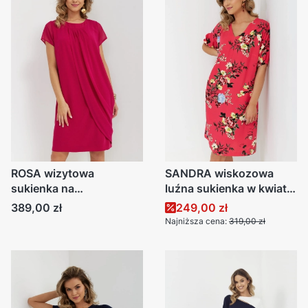
ROSA wizytowa
SANDRA wiskozowa
sukienka na
luźna sukienka w kwiaty
uroczystości fuksja
z kieszeniami
Cena
Cena promocyjna
389,00 zł
249,00 zł
Najniższa cena:
319,00 zł