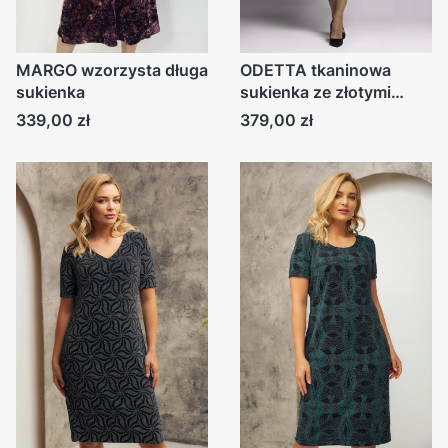
MARGO wzorzysta długa
ODETTA tkaninowa
sukienka
sukienka ze złotymi
zdobieniami czarna
Cena
Cena
339,00 zł
379,00 zł