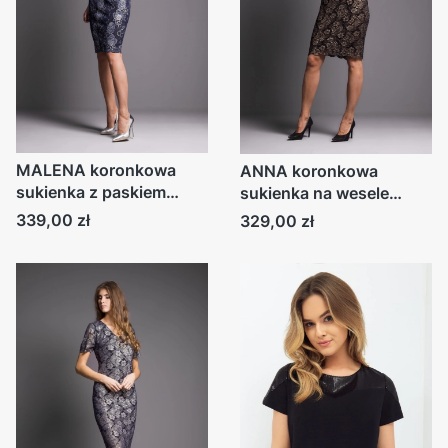
MALENA koronkowa
ANNA koronkowa
sukienka z paskiem
sukienka na wesele
granatowa
czarna
Cena
Cena
339,00 zł
329,00 zł